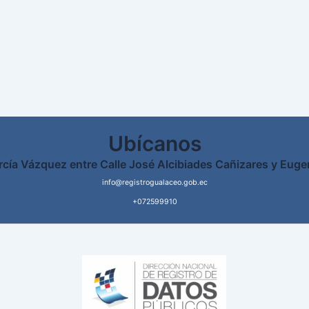
Ubícanos
rcía Vázquez entre Calle José Alcibiades Cañizares y Euge
info@registrogualaceo.gob.ec
+072599910