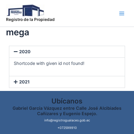
Ir
Main
al
Men
contenido
Registro de la Propiedad
mega
2020
Shortcode with given id not found!
2021
Ubícanos
Gabriel García Vázquez entre Calle José Alcibiades
Cañizares y Eugenio Espejo.
info@registrogualaceo.gob.ec
+072599910