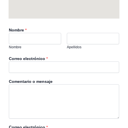
Nombre
*
Nombre
Apellidos
Correo electrónico
*
N
Comentario o mensaje
o
m
b
r
e
o
C
o
Correo electrónico
*