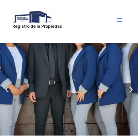
Ir
Main
al
contenido
Menu
Registro de la Propiedad
SERVICIOS EN
LÍNEA
INGRESAR