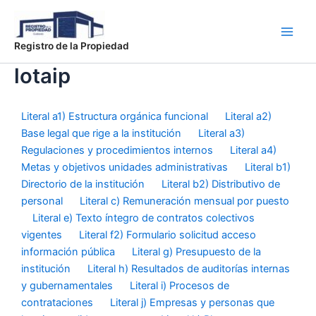
Ir
Main
al
Men
contenido
Registro de la Propiedad
lotaip
Literal a1) Estructura orgánica funcional
Literal a2)
Base legal que rige a la institución
Literal a3)
Regulaciones y procedimientos internos
Literal a4)
Metas y objetivos unidades administrativas
Literal b1)
Directorio de la institución
Literal b2) Distributivo de
personal
Literal c) Remuneración mensual por puesto
Literal e) Texto íntegro de contratos colectivos
vigentes
Literal f2) Formulario solicitud acceso
información pública
Literal g) Presupuesto de la
institución
Literal h) Resultados de auditorías internas
y gubernamentales
Literal i) Procesos de
contrataciones
Literal j) Empresas y personas que