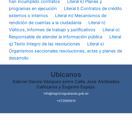
han incumplido contratos
Literal k) Planes y
programas en ejecución
Literal l) Contratos de crédito
externos o internos
Literal m) Mecanismos de
rendición de cuentas a la ciudadanía
Literal n)
Viáticos, informes de trabajo y justificativos
Literal o)
Responsable de atender la información pública
Literal
q) Texto íntegro de las resoluciones
Literal s)
Organismos seccionales resoluciones, actas y planes de
desarrollo
Ubícanos
Gabriel García Vázquez entre Calle José Alcibiades
Cañizares y Eugenio Espejo.
info@registrogualaceo.gob.ec
+072599910