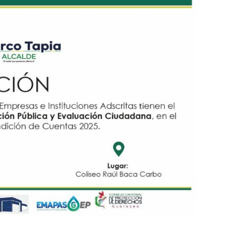
i
n
a