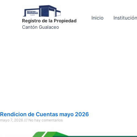
Ir
al
Inicio
Institució
contenido
Registro de la Propiedad
Cantón Gualaceo
Rendicion de Cuentas mayo 2026
P
P
P
P
mayo 7, 2026
No hay comentarios
á
á
á
á
g
g
g
g