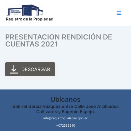
Ir
Main
al
Men
contenido
Registro de la Propiedad
PRESENTACION RENDICIÓN DE
CUENTAS 2021
DESCARGAR
Ubícanos
Gabriel García Vázquez entre Calle José Alcibiades
Cañizares y Eugenio Espejo.
info@registrogualaceo.gob.ec
+072599910