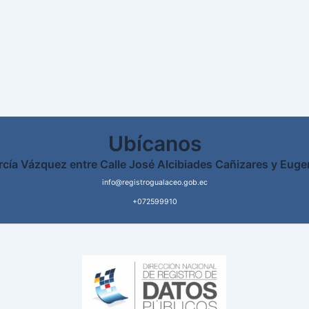
Ubícanos
rcía Vázquez entre Calle José Alcibiades Cañizares y Euge
info@registrogualaceo.gob.ec
+072599910