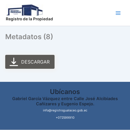
Ir
Main
al
Men
contenido
Registro de la Propiedad
Metadatos (8)
DESCARGAR
Ubícanos
Gabriel García Vázquez entre Calle José Alcibiades
Cañizares y Eugenio Espejo.
info@registrogualaceo.gob.ec
+072599910