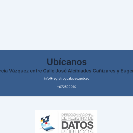
Ubícanos
rcía Vázquez entre Calle José Alcibiades Cañizares y Euge
info@registrogualaceo.gob.ec
+072599910