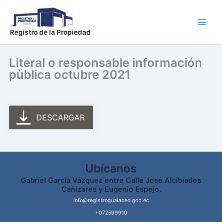
Ir
Main
al
Men
contenido
Registro de la Propiedad
Literal o responsable información
pùblica octubre 2021
DESCARGAR
Ubícanos
Gabriel García Vázquez entre Calle José Alcibiades
Cañizares y Eugenio Espejo.
info@registrogualaceo.gob.ec
+072599910