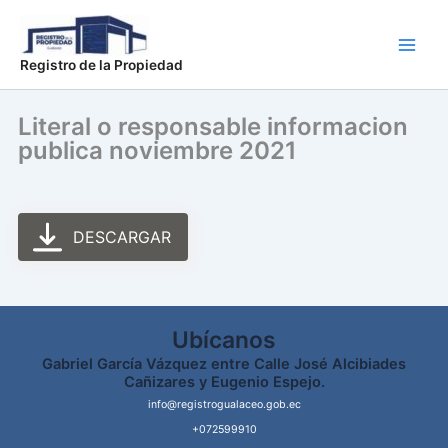
Ir
Main
al
Men
contenido
Registro de la Propiedad
Literal o responsable informacion
publica noviembre 2021
DESCARGAR
Ubícanos
Gabriel García Vázquez entre Calle José Alcibiades
Cañizares y Eugenio Espejo.
info@registrogualaceo.gob.ec
+072599910