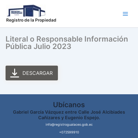
Ir
Main
al
Men
contenido
Registro de la Propiedad
Literal o Responsable Información
Pública Julio 2023
DESCARGAR
Ubícanos
Gabriel García Vázquez entre Calle José Alcibiades
Cañizares y Eugenio Espejo.
info@registrogualaceo.gob.ec
+072599910