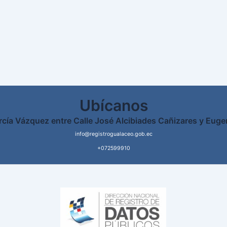
Ubícanos
rcía Vázquez entre Calle José Alcibiades Cañizares y Euge
info@registrogualaceo.gob.ec
+072599910