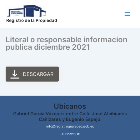
Ir
Main
al
Men
contenido
Registro de la Propiedad
Literal o responsable informacion
publica diciembre 2021
DESCARGAR
Ubícanos
Gabriel García Vázquez entre Calle José Alcibiades
Cañizares y Eugenio Espejo.
info@registrogualaceo.gob.ec
+072599910