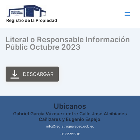
Ir
Main
al
Men
contenido
Registro de la Propiedad
Literal o Responsable Información
Públic Octubre 2023
DESCARGAR
Ubícanos
Gabriel García Vázquez entre Calle José Alcibiades
Cañizares y Eugenio Espejo.
info@registrogualaceo.gob.ec
+072599910