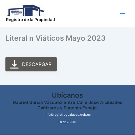
Ir
Main
al
Men
contenido
Registro de la Propiedad
Literal n Viáticos Mayo 2023
DESCARGAR
Ubícanos
Gabriel García Vázquez entre Calle José Alcibiades
Cañizares y Eugenio Espejo.
info@registrogualaceo.gob.ec
+072599910