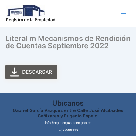
Ir
Main
al
Men
contenido
Registro de la Propiedad
Literal m Mecanismos de Rendición
de Cuentas Septiembre 2022
DESCARGAR
Ubícanos
Gabriel García Vázquez entre Calle José Alcibiades
Cañizares y Eugenio Espejo.
info@registrogualaceo.gob.ec
+072599910