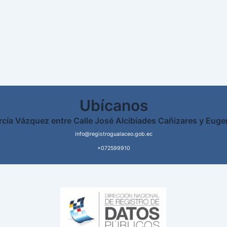
Ubícanos
rcía Vázquez entre Calle José Alcibiades Cañizares y Euge
info@registrogualaceo.gob.ec
+072599910