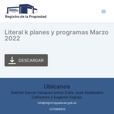
Ir
Main
al
Men
contenido
Registro de la Propiedad
Literal k planes y programas Marzo
2022
DESCARGAR
Ubícanos
Gabriel García Vázquez entre Calle José Alcibiades
Cañizares y Eugenio Espejo.
info@registrogualaceo.gob.ec
+072599910