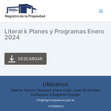
Ir
Main
al
Men
contenido
Registro de la Propiedad
Literal k Planes y Programas Enero
2024
DESCARGAR
Ubícanos
Gabriel García Vázquez entre Calle José Alcibiades
Cañizares y Eugenio Espejo.
info@registrogualaceo.gob.ec
+072599910