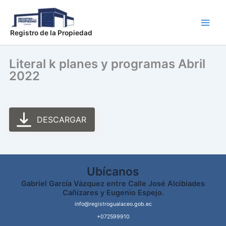
Ir
Main
al
Men
contenido
Registro de la Propiedad
Literal k planes y programas Abril
2022
DESCARGAR
Ubícanos
Gabriel García Vázquez entre Calle José Alcibiades
Cañizares y Eugenio Espejo.
info@registrogualaceo.gob.ec
+072599910