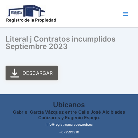
Ir
Main
al
Men
contenido
Registro de la Propiedad
Literal j Contratos incumplidos
Septiembre 2023
DESCARGAR
Ubícanos
Gabriel García Vázquez entre Calle José Alcibiades
Cañizares y Eugenio Espejo.
info@registrogualaceo.gob.ec
+072599910