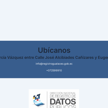
Ubícanos
rcía Vázquez entre Calle José Alcibiades Cañizares y Euge
info@registrogualaceo.gob.ec
+072599910