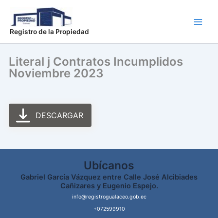
Ir
Main
al
Men
contenido
Registro de la Propiedad
Literal j Contratos Incumplidos
Noviembre 2023
DESCARGAR
Ubícanos
Gabriel García Vázquez entre Calle José Alcibiades
Cañizares y Eugenio Espejo.
info@registrogualaceo.gob.ec
+072599910