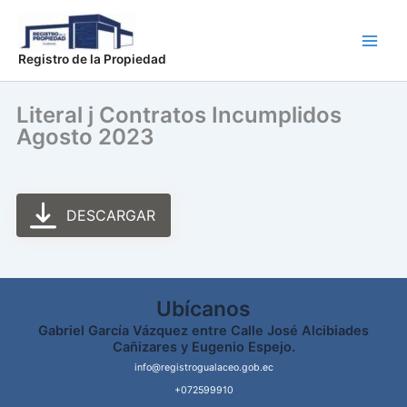
Ir
Main
al
Men
contenido
Registro de la Propiedad
Literal j Contratos Incumplidos
Agosto 2023
DESCARGAR
Ubícanos
Gabriel García Vázquez entre Calle José Alcibiades
Cañizares y Eugenio Espejo.
info@registrogualaceo.gob.ec
+072599910