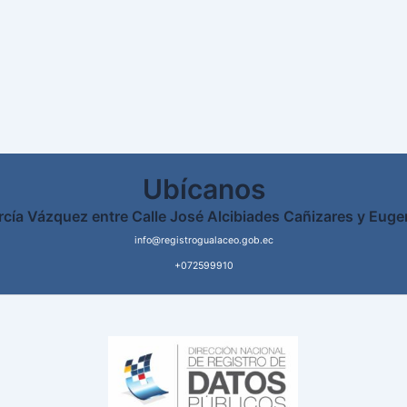
Ubícanos
rcía Vázquez entre Calle José Alcibiades Cañizares y Euge
info@registrogualaceo.gob.ec
+072599910