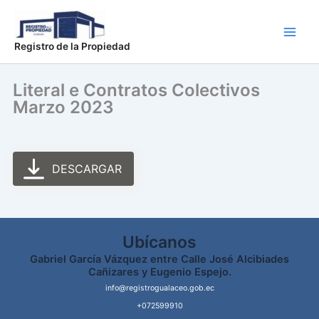
Ir
Main
al
Men
contenido
Registro de la Propiedad
Literal e Contratos Colectivos
Marzo 2023
DESCARGAR
Ubícanos
Gabriel García Vázquez entre Calle José Alcibiades
Cañizares y Eugenio Espejo.
info@registrogualaceo.gob.ec
+072599910