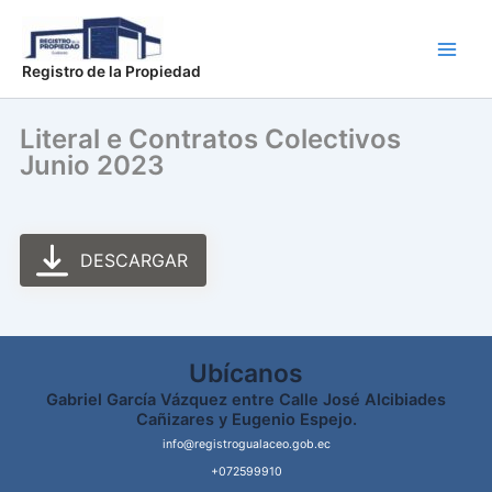
Ir
Main
al
Men
contenido
Registro de la Propiedad
Literal e Contratos Colectivos
Junio 2023
DESCARGAR
Ubícanos
Gabriel García Vázquez entre Calle José Alcibiades
Cañizares y Eugenio Espejo.
info@registrogualaceo.gob.ec
+072599910