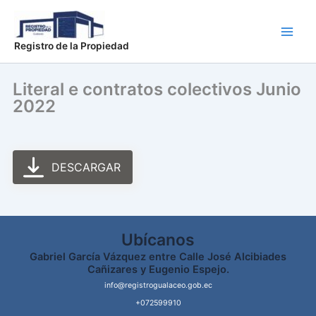
Ir
Main
al
Men
contenido
Registro de la Propiedad
Literal e contratos colectivos Junio
2022
DESCARGAR
Ubícanos
Gabriel García Vázquez entre Calle José Alcibiades
Cañizares y Eugenio Espejo.
info@registrogualaceo.gob.ec
+072599910