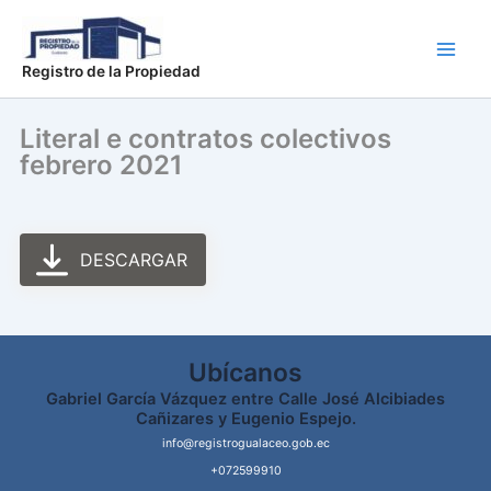
Ir
Main
al
Men
contenido
Registro de la Propiedad
Literal e contratos colectivos
febrero 2021
DESCARGAR
Ubícanos
Gabriel García Vázquez entre Calle José Alcibiades
Cañizares y Eugenio Espejo.
info@registrogualaceo.gob.ec
+072599910