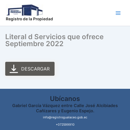
Ir
Main
al
Men
contenido
Registro de la Propiedad
Literal d Servicios que ofrece
Septiembre 2022
DESCARGAR
Ubícanos
Gabriel García Vázquez entre Calle José Alcibiades
Cañizares y Eugenio Espejo.
info@registrogualaceo.gob.ec
+072599910