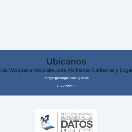
Ubícanos
rcía Vázquez entre Calle José Alcibiades Cañizares y Euge
info@registrogualaceo.gob.ec
+072599910