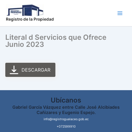
Ir
Main
al
Men
contenido
Registro de la Propiedad
Literal d Servicios que Ofrece
Junio 2023
DESCARGAR
Ubícanos
Gabriel García Vázquez entre Calle José Alcibiades
Cañizares y Eugenio Espejo.
info@registrogualaceo.gob.ec
+072599910