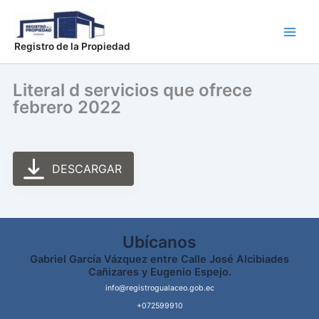
Ir
Main
al
Men
contenido
Registro de la Propiedad
Literal d servicios que ofrece
febrero 2022
DESCARGAR
Ubícanos
Gabriel García Vázquez entre Calle José Alcibiades
Cañizares y Eugenio Espejo.
info@registrogualaceo.gob.ec
+072599910