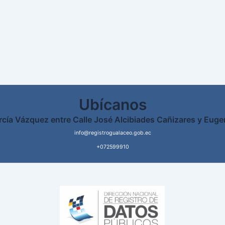
Ubícanos
rcía Vázquez entre Calle José Alcibiades Cañizares y Euge
info@registrogualaceo.gob.ec
+072599910