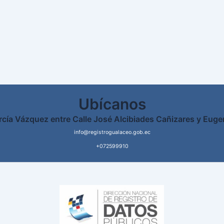
Ubícanos
rcía Vázquez entre Calle José Alcibiades Cañizares y Euge
info@registrogualaceo.gob.ec
+072599910