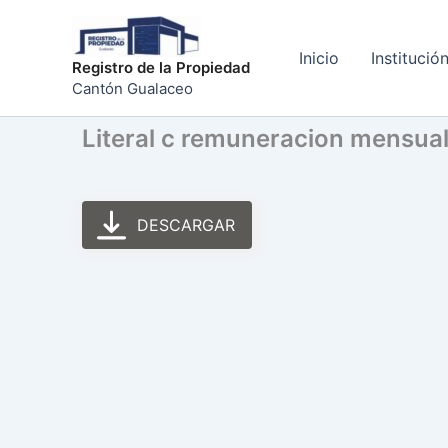
Ir
al
Inicio
Institució
contenido
Registro de la Propiedad
Cantón Gualaceo
Literal c remuneracion mensua
DESCARGAR