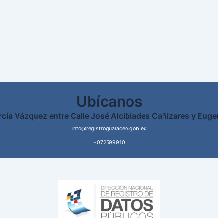
Ubícanos
rcía Vázquez entre Calle José Alcibiades Cañizares y Euge
info@registrogualaceo.gob.ec
+072599910