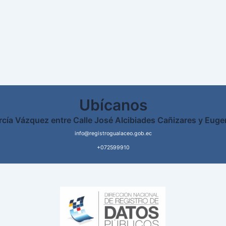
Ubícanos
rcía Vázquez entre Calle José Alcibiades Cañizares y Euge
info@registrogualaceo.gob.ec
+072599910