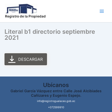
Ir
Main
al
Men
contenido
Registro de la Propiedad
Literal b1 directorio septiembre
2021
DESCARGAR
Ubícanos
Gabriel García Vázquez entre Calle José Alcibiades
Cañizares y Eugenio Espejo.
info@registrogualaceo.gob.ec
+072599910