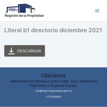
Ir
Main
al
Men
contenido
Registro de la Propiedad
Literal b1 directorio diciembre 2021
DESCARGAR
Ubícanos
Gabriel García Vázquez entre Calle José Alcibiades
Cañizares y Eugenio Espejo.
info@registrogualaceo.gob.ec
+072599910