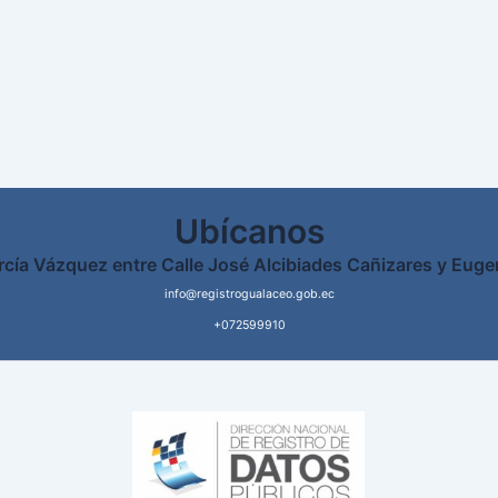
Ubícanos
rcía Vázquez entre Calle José Alcibiades Cañizares y Euge
info@registrogualaceo.gob.ec
+072599910