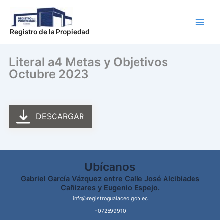
Ir
Main
al
Men
contenido
Registro de la Propiedad
Literal a4 Metas y Objetivos
Octubre 2023
DESCARGAR
Ubícanos
Gabriel García Vázquez entre Calle José Alcibiades
Cañizares y Eugenio Espejo.
info@registrogualaceo.gob.ec
+072599910