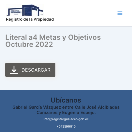
Ir
Main
al
Men
contenido
Registro de la Propiedad
Literal a4 Metas y Objetivos
Octubre 2022
DESCARGAR
Ubícanos
Gabriel García Vázquez entre Calle José Alcibiades
Cañizares y Eugenio Espejo.
info@registrogualaceo.gob.ec
+072599910