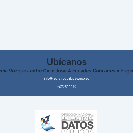
Ubícanos
rcía Vázquez entre Calle José Alcibiades Cañizares y Euge
info@registrogualaceo.gob.ec
+072599910