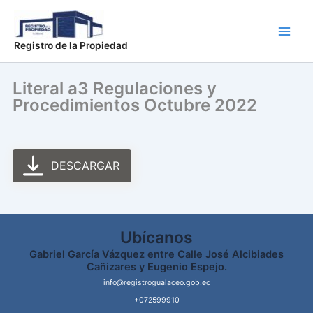
Ir
Main
al
Men
contenido
Registro de la Propiedad
Literal a3 Regulaciones y
Procedimientos Octubre 2022
DESCARGAR
Ubícanos
Gabriel García Vázquez entre Calle José Alcibiades
Cañizares y Eugenio Espejo.
info@registrogualaceo.gob.ec
+072599910