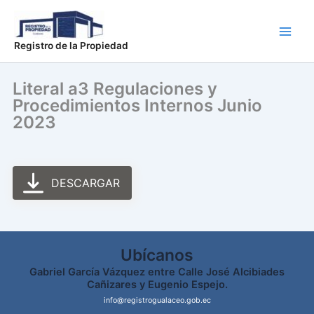
Ir
Main
al
Men
contenido
Registro de la Propiedad
Literal a3 Regulaciones y
Procedimientos Internos Junio
2023
DESCARGAR
Ubícanos
Gabriel García Vázquez entre Calle José Alcibiades
Cañizares y Eugenio Espejo.
info@registrogualaceo.gob.ec