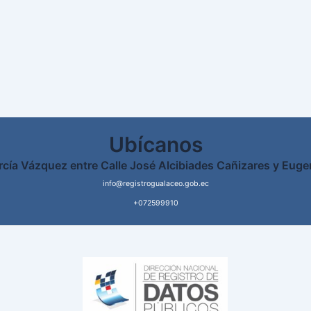
Ubícanos
rcía Vázquez entre Calle José Alcibiades Cañizares y Euge
info@registrogualaceo.gob.ec
+072599910