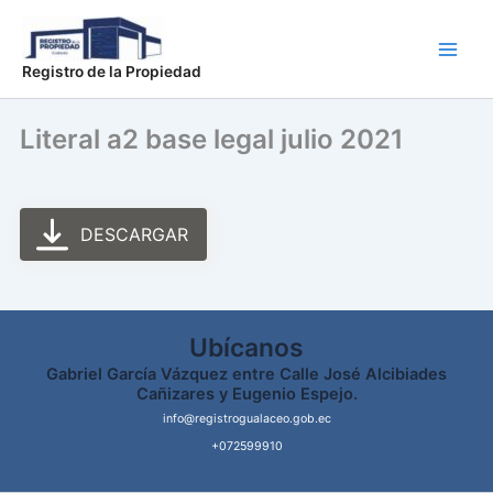
Ir
Main
al
Men
contenido
Registro de la Propiedad
Literal a2 base legal julio 2021
DESCARGAR
Ubícanos
Gabriel García Vázquez entre Calle José Alcibiades
Cañizares y Eugenio Espejo.
info@registrogualaceo.gob.ec
+072599910