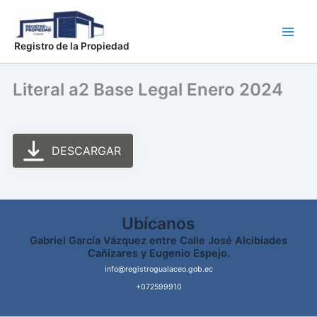
Ir
Main
al
Men
contenido
Registro de la Propiedad
Literal a2 Base Legal Enero 2024
DESCARGAR
Ubícanos
Gabriel García Vázquez entre Calle José Alcibiades
Cañizares y Eugenio Espejo.
info@registrogualaceo.gob.ec
+072599910