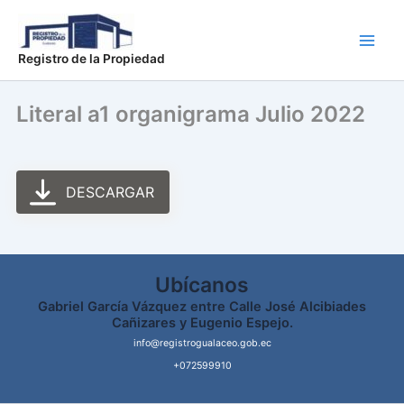
Ir
Main
al
Men
contenido
Registro de la Propiedad
Literal a1 organigrama Julio 2022
DESCARGAR
Ubícanos
Gabriel García Vázquez entre Calle José Alcibiades
Cañizares y Eugenio Espejo.
info@registrogualaceo.gob.ec
+072599910